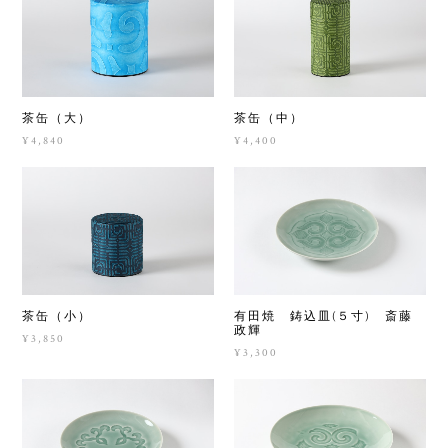
茶缶（大）
茶缶（中）
¥4,840
¥4,400
茶缶（小）
有田焼 鋳込皿(５寸) 斎藤
政輝
¥3,850
¥3,300