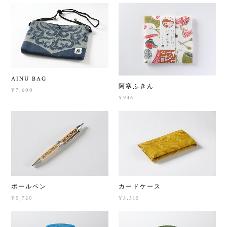
AINU BAG
阿寒ふきん
¥7,600
¥946
ボールペン
カードケース
¥5,720
¥3,315