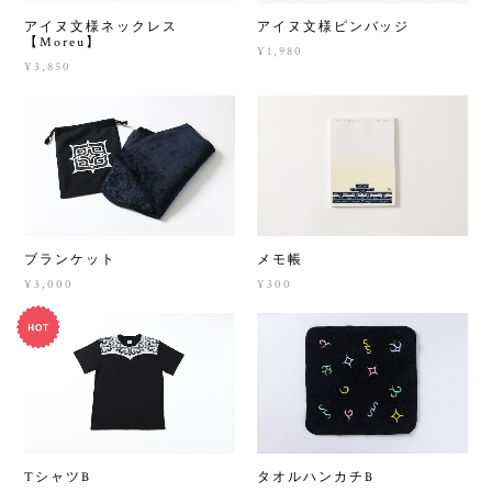
アイヌ文様ネックレス
アイヌ文様ピンバッジ
【Moreu】
¥1,980
¥3,850
ブランケット
メモ帳
¥3,000
¥300
TシャツB
タオルハンカチB