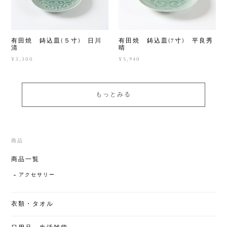
有田焼 鋳込皿(５寸) 日川
有田焼 鋳込皿(7寸) 平良秀
清
晴
¥3,300
¥5,940
もっとみる
商品
商品一覧
アクセサリー
衣類・タオル