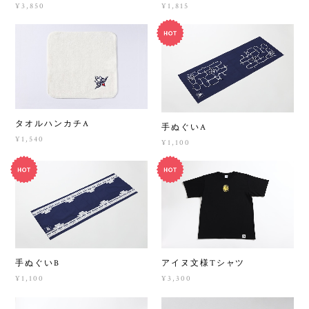
¥3,850
¥1,815
タオルハンカチA
手ぬぐいA
¥1,540
¥1,100
手ぬぐいB
アイヌ文様Tシャツ
¥1,100
¥3,300